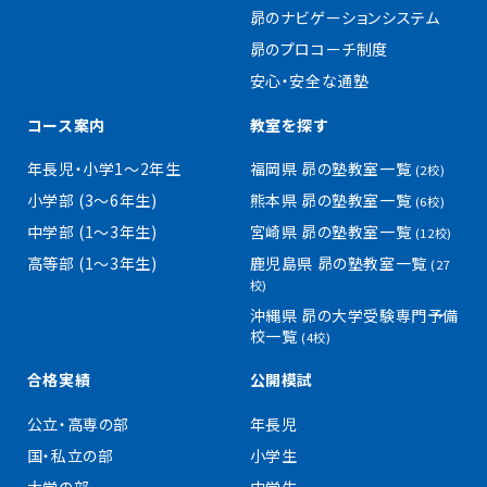
昴のナビゲーションシステム
昴のプロコーチ制度
安心・安全な通塾
コース案内
教室を探す
年長児・小学1〜2年生
福岡県 昴の塾教室一覧
(2校)
小学部 (3〜6年生)
熊本県 昴の塾教室一覧
(6校)
中学部 (1〜3年生)
宮崎県 昴の塾教室一覧
(12校)
高等部 (1〜3年生)
鹿児島県 昴の塾教室一覧
(27
校)
沖縄県 昴の大学受験専門予備
校一覧
(4校)
合格実績
公開模試
公立・高専の部
年長児
国・私立の部
小学生
大学の部
中学生