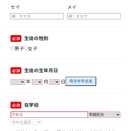
セイ
メイ
生徒の性別
必須
男子
女子
生徒の生年月日
必須
年
月
日
学年早見表
在学校
必須