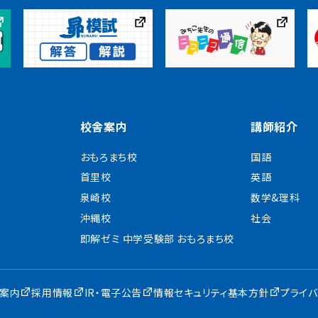
校舎案内
講師紹介
おもろまち校
国語
首里校
英語
泉崎校
数学&理科
沖縄校
社会
即解ゼミ 中学受験部 おもろまち校
案内
採用情報
IR・電子公告
情報セキュリティ基本方針
プライ