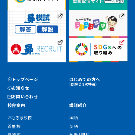
トップページ
はじめての方へ
(即解ゼミの特長)
お知らせ
お問い合わせ
校舎案内
講師紹介
おもろまち校
国語
首里校
英語
泉崎校
数学&理科