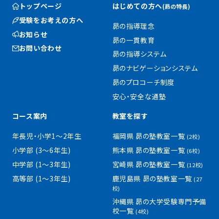
トップページ
はじめての方へ
(昴の特長)
受験をお考えの方へ
昴の指導理念
お知らせ
昴の一貫教育
お問い合わせ
昴の指導システム
昴のナビゲーションシステム
昴のプロコーチ制度
安心・安全な通塾
コース案内
教室を探す
年長児・小学1〜2年生
福岡県 昴の塾教室一覧
(2校)
小学部 (3〜6年生)
熊本県 昴の塾教室一覧
(6校)
中学部 (1〜3年生)
宮崎県 昴の塾教室一覧
(12校)
高等部 (1〜3年生)
鹿児島県 昴の塾教室一覧
(27
校)
沖縄県 昴の大学受験専門予備
校一覧
(4校)