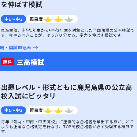
を伸ばす模試
中1〜中3
難易度
3つ星のうち3
東進主催、中学1年生から中学3年生を対象とした全国規模の公開模試で
す。今やるべきことが、はっきり分かる。学力を伸ばす模試です。
細・
模試申込み
三高模試
無料
出題レベル・形式ともに鹿児島県の公立高
校入試にピッタリ
中1〜中3
難易度
3つ星のうち3
毎年『鶴丸・甲南・中央高校』に圧倒的な合格者を輩出する昴が、どこ
よりも正確な合格判定を行なう、TOP高校合格者が必ず受験する模試で
す。