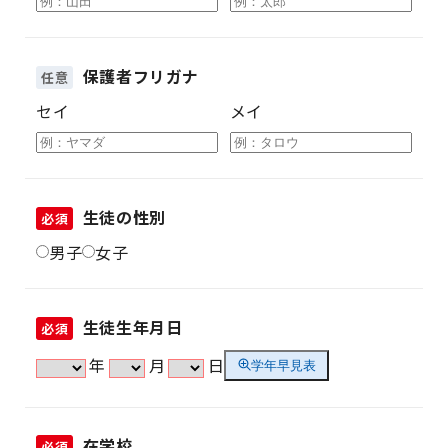
保護者フリガナ
任意
セイ
メイ
生徒の性別
必須
男子
女子
生徒生年月日
必須
年
月
日
学年早見表
在学校
必須