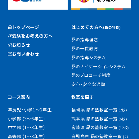
トップページ
はじめての方へ
(昴の特長)
受験をお考えの方へ
昴の指導理念
お知らせ
昴の一貫教育
お問い合わせ
昴の指導システム
昴のナビゲーションシステム
昴のプロコーチ制度
安心・安全な通塾
コース案内
教室を探す
年長児・小学1〜2年生
福岡県 昴の塾教室一覧
(2校)
小学部 (3〜6年生)
熊本県 昴の塾教室一覧
(6校)
中学部 (1〜3年生)
宮崎県 昴の塾教室一覧
(12校)
高等部 (1〜3年生)
鹿児島県 昴の塾教室一覧
(27