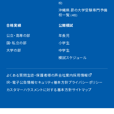
校)
沖縄県 昴の大学受験専門予備
校一覧
(4校)
合格実績
公開模試
公立・高専の部
年長児
国・私立の部
小学生
大学の部
中学生
模試スケジュール
よくある質問
生徒・保護者様の声
会社案内
採用情報
IR・電子公告
情報セキュリティ基本方針
プライバシーポリシー
カスタマーハラスメントに対する基本方針
サイトマップ