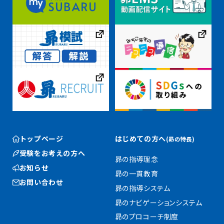
トップページ
はじめての方へ
(昴の特長)
受験をお考えの方へ
昴の指導理念
お知らせ
昴の一貫教育
お問い合わせ
昴の指導システム
昴のナビゲーションシステム
昴のプロコーチ制度