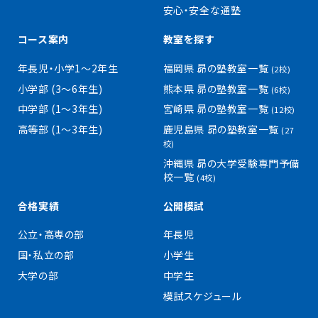
安心・安全な通塾
コース案内
教室を探す
年長児・小学1〜2年生
福岡県 昴の塾教室一覧
(2校)
小学部 (3〜6年生)
熊本県 昴の塾教室一覧
(6校)
中学部 (1〜3年生)
宮崎県 昴の塾教室一覧
(12校)
高等部 (1〜3年生)
鹿児島県 昴の塾教室一覧
(27
校)
沖縄県 昴の大学受験専門予備
校一覧
(4校)
合格実績
公開模試
公立・高専の部
年長児
国・私立の部
小学生
大学の部
中学生
模試スケジュール