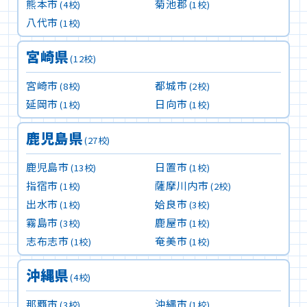
熊本市
菊池郡
(4校)
(1校)
八代市
(1校)
宮崎県
(12校)
宮崎市
都城市
(8校)
(2校)
延岡市
日向市
(1校)
(1校)
鹿児島県
(27校)
鹿児島市
日置市
(13校)
(1校)
指宿市
薩摩川内市
(1校)
(2校)
出水市
姶良市
(1校)
(3校)
霧島市
鹿屋市
(3校)
(1校)
志布志市
奄美市
(1校)
(1校)
沖縄県
(4校)
那覇市
沖縄市
(3校)
(1校)