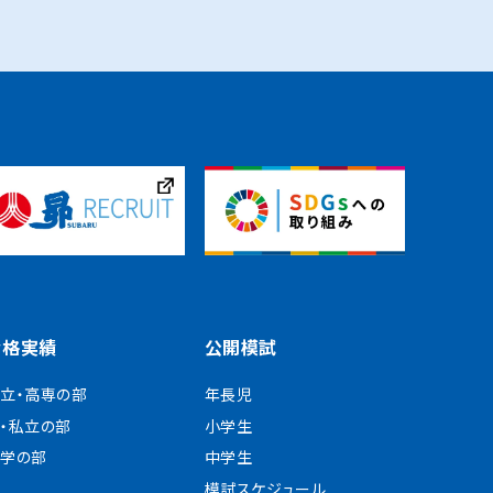
合格実績
公開模試
立・高専の部
年長児
・私立の部
小学生
学の部
中学生
模試スケジュール