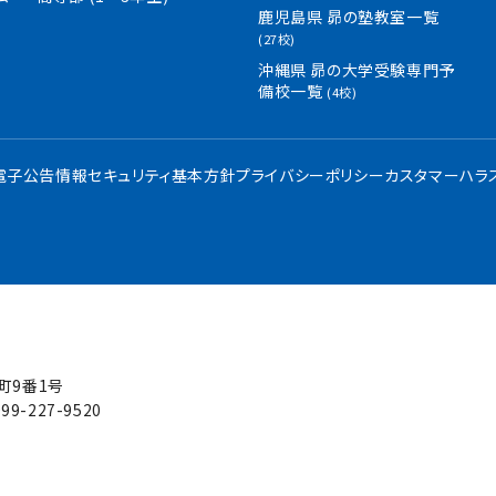
鹿児島県 昴の塾教室一覧
(27校)
沖縄県 昴の大学受験専門予
備校一覧
(4校)
・電子公告
情報セキュリティ基本方針
プライバシーポリシー
カスタマーハラ
屋町9番1号
99-227-9520