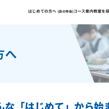
はじめての方へ
コース案内
教室を
(昴の特長)
方へ
んな「はじめて」から始