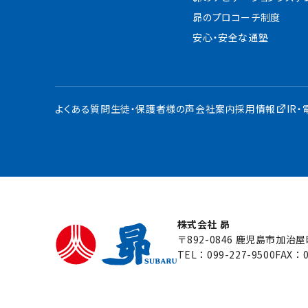
昴のプロコーチ制度
安心・安全な通塾
よくある質問
生徒・保護者様の声
会社案内
採用情報
IR
株式会社 昴
〒892-0846 鹿児島市加治
TEL：
099-227-9500
FAX：0