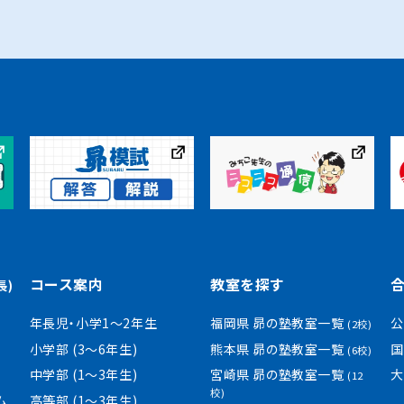
コース案内
教室を探す
長)
年長児・小学1〜2年生
福岡県 昴の塾教室一覧
公
(2校)
小学部 (3〜6年生)
熊本県 昴の塾教室一覧
国
(6校)
中学部 (1〜3年生)
宮崎県 昴の塾教室一覧
大
(12
校)
ム
高等部 (1〜3年生)