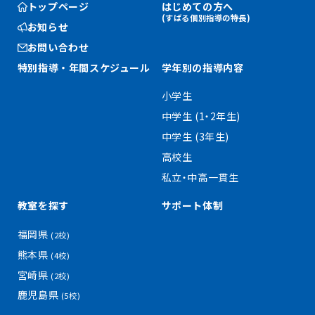
トップページ
はじめての方へ
(すばる個別指導の特長)
お知らせ
お問い合わせ
特別指導・
年間スケジュール
学年別の指導内容
小学生
中学生 (1・2年生)
中学生 (3年生)
高校生
私立・中高一貫生
教室を探す
サポート体制
福岡県
(2校)
熊本県
(4校)
宮崎県
(2校)
鹿児島県
(5校)