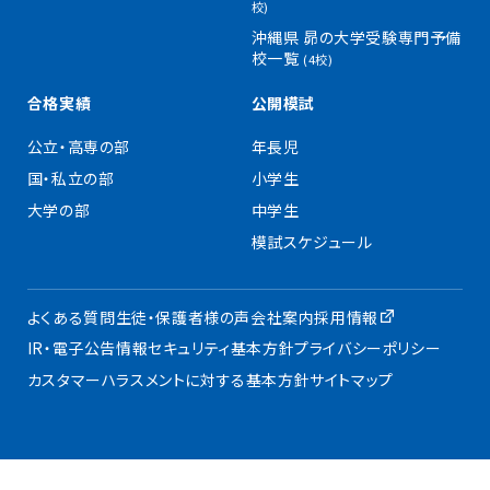
校)
沖縄県 昴の大学受験専門予備
校一覧
(4校)
合格実績
公開模試
公立・高専の部
年長児
国・私立の部
小学生
大学の部
中学生
模試スケジュール
よくある質問
生徒・保護者様の声
会社案内
採用情報
IR・電子公告
情報セキュリティ基本方針
プライバシーポリシー
カスタマーハラスメントに対する基本方針
サイトマップ