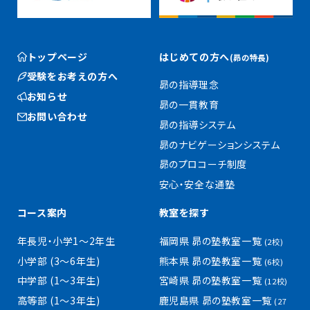
トップページ
はじめての方へ
(昴の特長)
受験をお考えの方へ
昴の指導理念
お知らせ
昴の一貫教育
お問い合わせ
昴の指導システム
昴のナビゲーションシステム
昴のプロコーチ制度
安心・安全な通塾
コース案内
教室を探す
年長児・小学1〜2年生
福岡県 昴の塾教室一覧
(2校)
小学部 (3〜6年生)
熊本県 昴の塾教室一覧
(6校)
中学部 (1〜3年生)
宮崎県 昴の塾教室一覧
(12校)
高等部 (1〜3年生)
鹿児島県 昴の塾教室一覧
(27