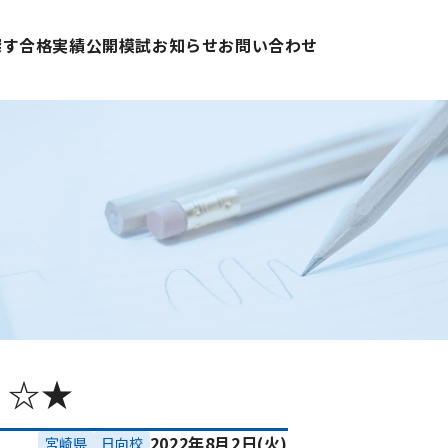
探す
合格実績
公開模試
お知らせ
お問い合わせ
！☆★
2022年8月2日(火)
宮崎県
日向校