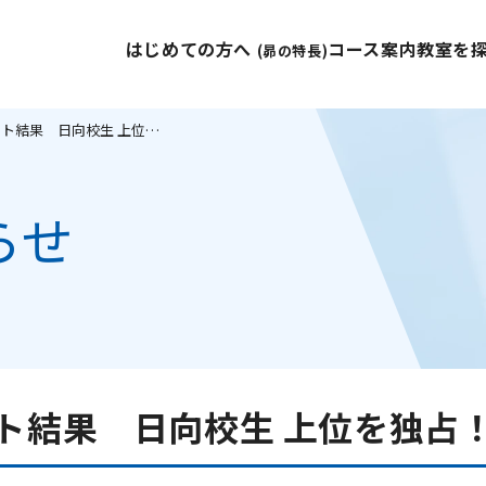
はじめての方へ
コース案内
教室を
(昴の特長)
★☆1学期期末テスト結果 日向校生 上位を独占！☆★
らせ
ト結果 日向校生 上位を独占