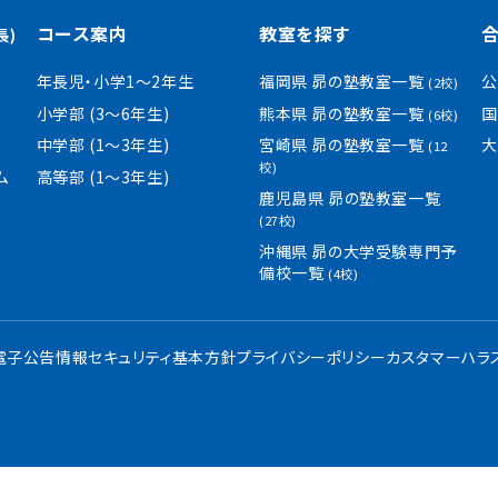
コース案内
教室を探す
長)
年長児・小学1〜2年生
福岡県 昴の塾教室一覧
公
(2校)
小学部 (3〜6年生)
熊本県 昴の塾教室一覧
国
(6校)
中学部 (1〜3年生)
宮崎県 昴の塾教室一覧
大
(12
校)
ム
高等部 (1〜3年生)
鹿児島県 昴の塾教室一覧
(27校)
沖縄県 昴の大学受験専門予
備校一覧
(4校)
・電子公告
情報セキュリティ基本方針
プライバシーポリシー
カスタマーハラ