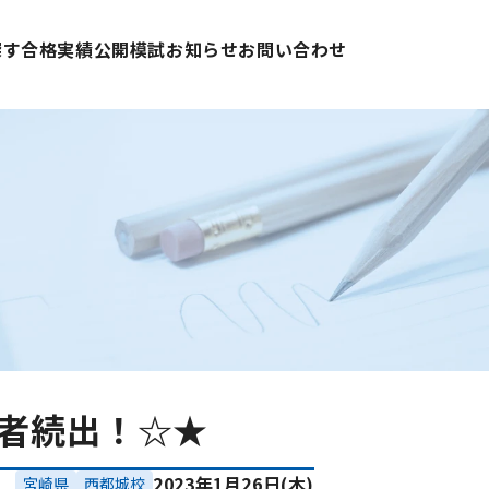
探す
合格実績
公開模試
お知らせ
お問い合わせ
プ者続出！☆★
2023年1月26日(木)
宮崎県
西都城校