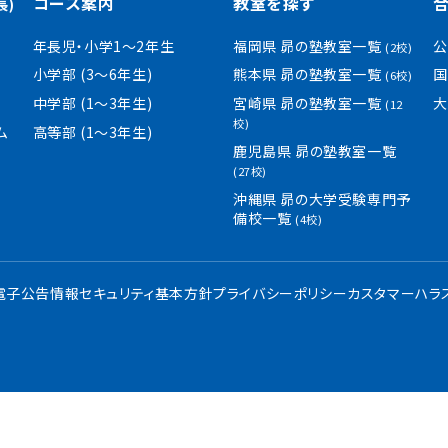
コース案内
教室を探す
長)
年長児・小学1〜2年生
福岡県 昴の塾教室一覧
公
(2校)
小学部 (3〜6年生)
熊本県 昴の塾教室一覧
国
(6校)
中学部 (1〜3年生)
宮崎県 昴の塾教室一覧
大
(12
校)
ム
高等部 (1〜3年生)
鹿児島県 昴の塾教室一覧
(27校)
沖縄県 昴の大学受験専門予
備校一覧
(4校)
・電子公告
情報セキュリティ基本方針
プライバシーポリシー
カスタマーハラ