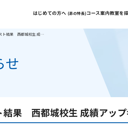
はじめての方へ
コース案内
教室を
(昴の特長)
★☆11月学校テスト結果 西都城校生 成績アップ者続出！☆★
らせ
ト結果 西都城校生 成績アッ