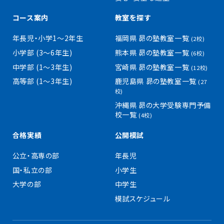
コース案内
教室を探す
年長児・小学1〜2年生
福岡県 昴の塾教室一覧
(2校)
小学部 (3〜6年生)
熊本県 昴の塾教室一覧
(6校)
中学部 (1〜3年生)
宮崎県 昴の塾教室一覧
(12校)
高等部 (1〜3年生)
鹿児島県 昴の塾教室一覧
(27
校)
沖縄県 昴の大学受験専門予備
校一覧
(4校)
合格実績
公開模試
公立・高専の部
年長児
国・私立の部
小学生
大学の部
中学生
模試スケジュール