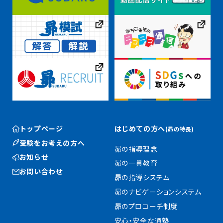
トップページ
はじめての方へ
(昴の特長)
受験をお考えの方へ
昴の指導理念
お知らせ
昴の一貫教育
お問い合わせ
昴の指導システム
昴のナビゲーションシステム
昴のプロコーチ制度
安心・安全な通塾