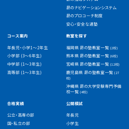
昴のナビゲーションシステム
昴のプロコーチ制度
安心・安全な通塾
コース案内
教室を探す
年長児・小学1〜2年生
福岡県 昴の塾教室一覧
(2校)
小学部 (3〜6年生)
熊本県 昴の塾教室一覧
(6校)
中学部 (1〜3年生)
宮崎県 昴の塾教室一覧
(12校)
高等部 (1〜3年生)
鹿児島県 昴の塾教室一覧
(27
校)
沖縄県 昴の大学受験専門予備
校一覧
(4校)
合格実績
公開模試
公立・高専の部
年長児
国・私立の部
小学生