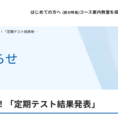
はじめての方へ
コース案内
教室を
(昴の特長)
昴 大淀校生 大躍進！「定期テスト結果発表」
らせ
進！「定期テスト結果発表」