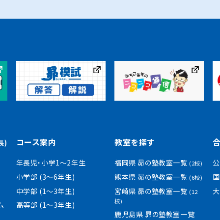
コース案内
教室を探す
長)
年長児・小学1〜2年生
福岡県 昴の塾教室一覧
公
(2校)
小学部 (3〜6年生)
熊本県 昴の塾教室一覧
国
(6校)
中学部 (1〜3年生)
宮崎県 昴の塾教室一覧
大
(12
校)
ム
高等部 (1〜3年生)
鹿児島県 昴の塾教室一覧