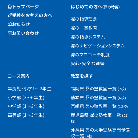
トップページ
はじめての方へ
(昴の特長)
受験をお考えの方へ
昴の指導理念
お知らせ
昴の一貫教育
お問い合わせ
昴の指導システム
昴のナビゲーションシステム
昴のプロコーチ制度
安心・安全な通塾
コース案内
教室を探す
年長児・小学1〜2年生
福岡県 昴の塾教室一覧
(2校)
小学部 (3〜6年生)
熊本県 昴の塾教室一覧
(6校)
中学部 (1〜3年生)
宮崎県 昴の塾教室一覧
(12校)
高等部 (1〜3年生)
鹿児島県 昴の塾教室一覧
(27
校)
沖縄県 昴の大学受験専門予備
校一覧
(4校)