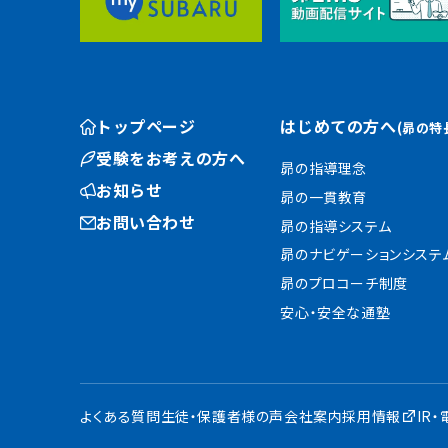
トップページ
はじめての方へ
(昴の特
受験をお考えの方へ
昴の指導理念
お知らせ
昴の一貫教育
お問い合わせ
昴の指導システム
昴のナビゲーションシステ
昴のプロコーチ制度
安心・安全な通塾
よくある質問
生徒・保護者様の声
会社案内
採用情報
IR