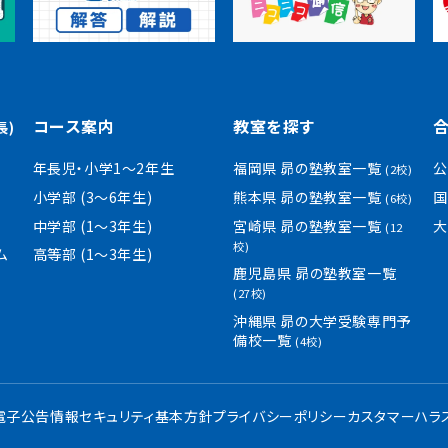
コース案内
教室を探す
長)
年長児・小学1〜2年生
福岡県 昴の塾教室一覧
公
(2校)
小学部 (3〜6年生)
熊本県 昴の塾教室一覧
国
(6校)
中学部 (1〜3年生)
宮崎県 昴の塾教室一覧
大
(12
校)
ム
高等部 (1〜3年生)
鹿児島県 昴の塾教室一覧
(27校)
沖縄県 昴の大学受験専門予
備校一覧
(4校)
・電子公告
情報セキュリティ基本方針
プライバシーポリシー
カスタマーハラ