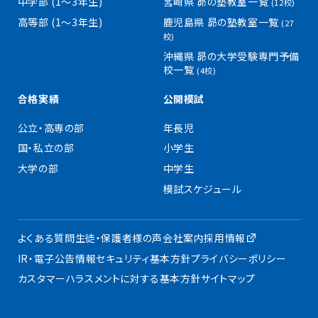
中学部 (1〜3年生)
宮崎県 昴の塾教室一覧
(12校)
高等部 (1〜3年生)
鹿児島県 昴の塾教室一覧
(27
校)
沖縄県 昴の大学受験専門予備
校一覧
(4校)
合格実績
公開模試
公立・高専の部
年長児
国・私立の部
小学生
大学の部
中学生
模試スケジュール
よくある質問
生徒・保護者様の声
会社案内
採用情報
IR・電子公告
情報セキュリティ基本方針
プライバシーポリシー
カスタマーハラスメントに対する基本方針
サイトマップ