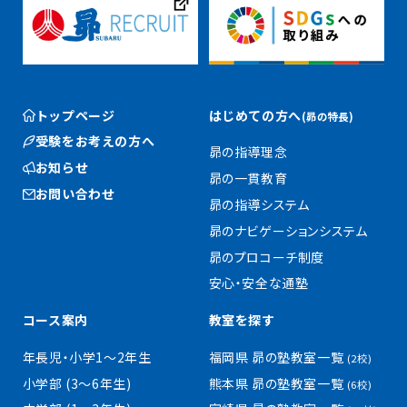
トップページ
はじめての方へ
(昴の特長)
受験をお考えの方へ
昴の指導理念
お知らせ
昴の一貫教育
お問い合わせ
昴の指導システム
昴のナビゲーションシステム
昴のプロコーチ制度
安心・安全な通塾
コース案内
教室を探す
年長児・小学1〜2年生
福岡県 昴の塾教室一覧
(2校)
小学部 (3〜6年生)
熊本県 昴の塾教室一覧
(6校)