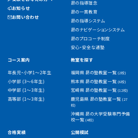
昴の指導理念
お知らせ
昴の一貫教育
お問い合わせ
昴の指導システム
昴のナビゲーションシステム
昴のプロコーチ制度
安心・安全な通塾
コース案内
教室を探す
年長児・小学1〜2年生
福岡県 昴の塾教室一覧
(2校)
小学部 (3〜6年生)
熊本県 昴の塾教室一覧
(6校)
中学部 (1〜3年生)
宮崎県 昴の塾教室一覧
(12校)
高等部 (1〜3年生)
鹿児島県 昴の塾教室一覧
(27
校)
沖縄県 昴の大学受験専門予備
校一覧
(4校)
合格実績
公開模試