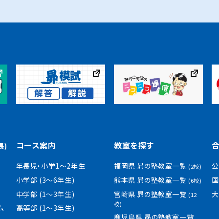
コース案内
教室を探す
長)
年長児・小学1〜2年生
福岡県 昴の塾教室一覧
公
(2校)
小学部 (3〜6年生)
熊本県 昴の塾教室一覧
国
(6校)
中学部 (1〜3年生)
宮崎県 昴の塾教室一覧
大
(12
校)
ム
高等部 (1〜3年生)
鹿児島県 昴の塾教室一覧