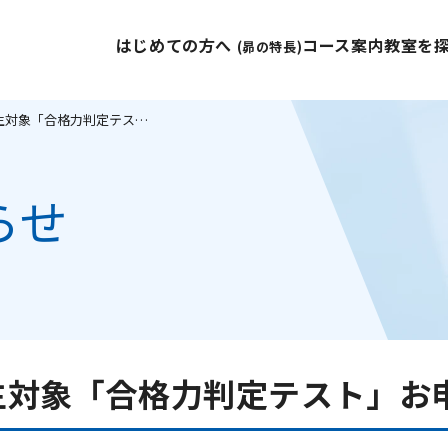
はじめての方へ
コース案内
教室を
(昴の特長)
７月５日(日) 中学生対象「合格力判定テスト」お申し込み受付中！
らせ
学生対象「合格力判定テスト」お