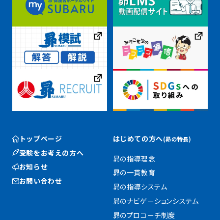
トップページ
はじめての方へ
(昴の特長)
受験をお考えの方へ
昴の指導理念
お知らせ
昴の一貫教育
お問い合わせ
昴の指導システム
昴のナビゲーションシステム
昴のプロコーチ制度