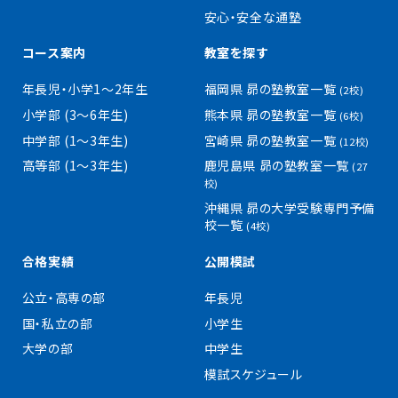
安心・安全な通塾
コース案内
教室を探す
年長児・小学1〜2年生
福岡県 昴の塾教室一覧
(2校)
小学部 (3〜6年生)
熊本県 昴の塾教室一覧
(6校)
中学部 (1〜3年生)
宮崎県 昴の塾教室一覧
(12校)
高等部 (1〜3年生)
鹿児島県 昴の塾教室一覧
(27
校)
沖縄県 昴の大学受験専門予備
校一覧
(4校)
合格実績
公開模試
公立・高専の部
年長児
国・私立の部
小学生
大学の部
中学生
模試スケジュール