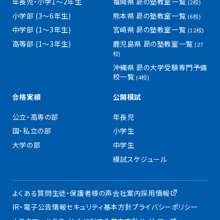
年長児・小学1〜2年生
福岡県 昴の塾教室一覧
(2校)
小学部 (3〜6年生)
熊本県 昴の塾教室一覧
(6校)
中学部 (1〜3年生)
宮崎県 昴の塾教室一覧
(12校)
高等部 (1〜3年生)
鹿児島県 昴の塾教室一覧
(27
校)
沖縄県 昴の大学受験専門予備
校一覧
(4校)
合格実績
公開模試
公立・高専の部
年長児
国・私立の部
小学生
大学の部
中学生
模試スケジュール
よくある質問
生徒・保護者様の声
会社案内
採用情報
IR・電子公告
情報セキュリティ基本方針
プライバシーポリシー