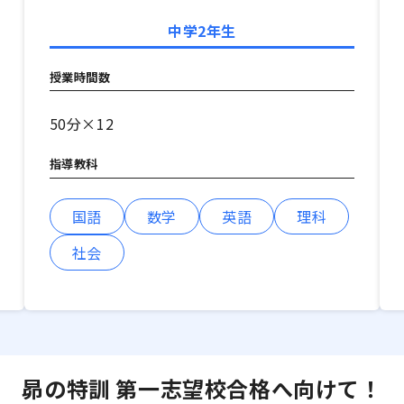
中学2年生
授業時間数
50分×12
指導教科
国語
数学
英語
理科
社会
昴の特訓 第一志望校合格へ向けて！