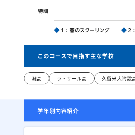
このコースで目指す主な学校
灘高
ラ・サール高
久留米大附設
学年別内容紹介