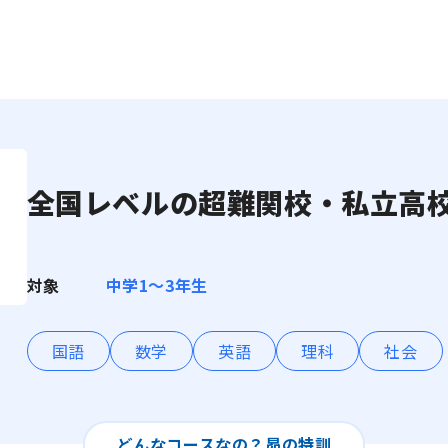
全国レベルの超難関校・私立高
対象
中学1〜3年生
国語
数学
英語
理科
社会
どんなコースなの？
昴の特訓