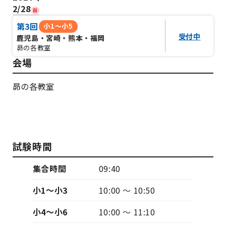
2/28
日
第3回
小1～小5
受付中
鹿児島・宮崎・熊本・福岡
昴の各教室
会場
昴の各教室
教室を探す
試験時間
集合時間
09:40
小1〜小3
10:00 〜 10:50
小4〜小6
10:00 〜 11:10