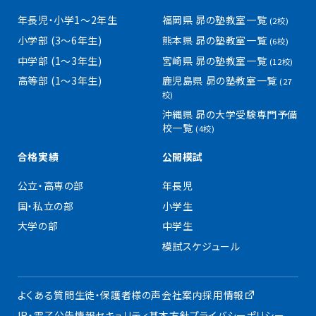
年長児・小学1〜2年生
福岡県 昴の塾教室一覧
(2校)
小学部 (3〜6年生)
熊本県 昴の塾教室一覧
(6校)
中学部 (1〜3年生)
宮崎県 昴の塾教室一覧
(12校)
高等部 (1〜3年生)
鹿児島県 昴の塾教室一覧
(27
校)
沖縄県 昴の大学受験専門予備
校一覧
(4校)
合格実績
公開模試
公立・高専の部
年長児
国・私立の部
小学生
大学の部
中学生
模試スケジュール
よくある質問
生徒・保護者様の声
会社案内
採用情報
IR・電子公告
情報セキュリティ基本方針
プライバシーポリシー