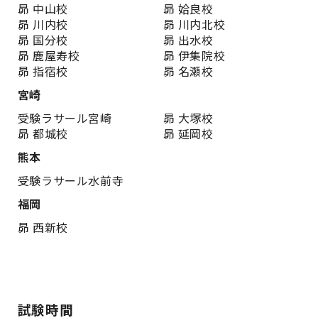
昴 中山校
昴 姶良校
昴 川内校
昴 川内北校
昴 国分校
昴 出水校
昴 鹿屋寿校
昴 伊集院校
昴 指宿校
昴 名瀬校
宮崎
受験ラサール宮崎
昴 大塚校
昴 都城校
昴 延岡校
熊本
受験ラサール水前寺
福岡
昴 西新校
教室を探す
試験時間