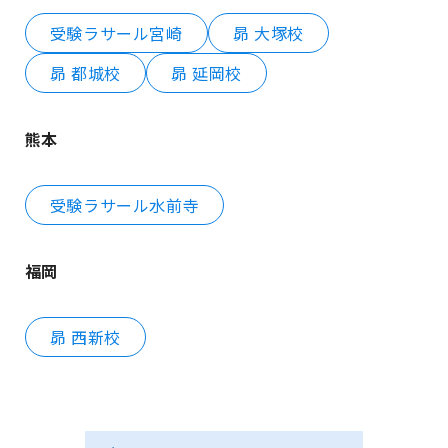
受験ラサール宮崎
昴 大塚校
昴 都城校
昴 延岡校
熊本
受験ラサール水前寺
福岡
昴 西新校