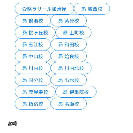
受験ラサール加治屋
昴 城西校
昴 鴨池校
昴 紫原校
昴 桜ヶ丘校
昴 上町校
昴 玉江校
昴 和田校
昴 中山校
昴 姶良校
昴 川内校
昴 川内北校
昴 国分校
昴 出水校
昴 鹿屋寿校
昴 伊集院校
昴 指宿校
昴 名瀬校
宮崎