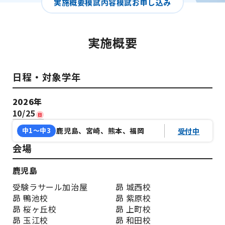
実施概要
模試内容
模試お申し込み
実施概要
日程・対象学年
2026年
10/25
日
中1〜中3
鹿児島、宮崎、熊本、福岡
受付中
会場
鹿児島
受験ラサール加治屋
昴 城西校
昴 鴨池校
昴 紫原校
昴 桜ヶ丘校
昴 上町校
昴 玉江校
昴 和田校