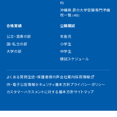
校)
沖縄県 昴の大学受験専門予備
校一覧
(4校)
合格実績
公開模試
公立・高専の部
年長児
国・私立の部
小学生
大学の部
中学生
模試スケジュール
よくある質問
生徒・保護者様の声
会社案内
採用情報
IR・電子公告
情報セキュリティ基本方針
プライバシーポリシー
カスタマーハラスメントに対する基本方針
サイトマップ