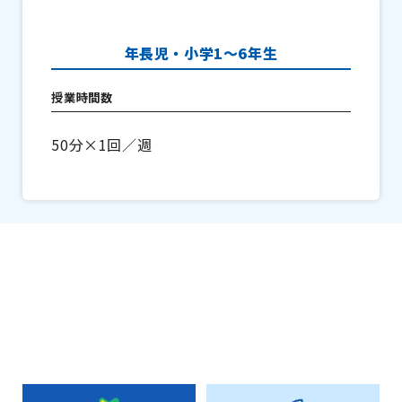
年長児・小学1〜6年生
授業時間数
50分×1回／週
コース紹介に戻る