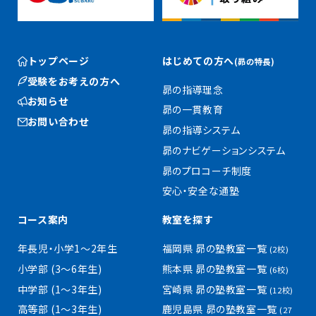
トップページ
はじめての方へ
(昴の特長)
受験をお考えの方へ
昴の指導理念
お知らせ
昴の一貫教育
お問い合わせ
昴の指導システム
昴のナビゲーションシステム
昴のプロコーチ制度
安心・安全な通塾
コース案内
教室を探す
年長児・小学1〜2年生
福岡県 昴の塾教室一覧
(2校)
小学部 (3〜6年生)
熊本県 昴の塾教室一覧
(6校)
中学部 (1〜3年生)
宮崎県 昴の塾教室一覧
(12校)
高等部 (1〜3年生)
鹿児島県 昴の塾教室一覧
(27