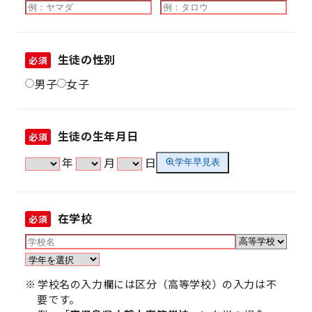
生徒の性別
必須
男子
女子
生徒の生年月日
必須
年
月
日
学年早見表
在学校
必須
学校名の入力欄には区分（高等学校）の入力は不
要です。