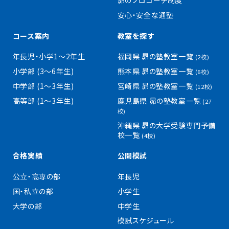
昴のプロコーチ制度
安心・安全な通塾
コース案内
教室を探す
年長児・小学1〜2年生
福岡県 昴の塾教室一覧
(2校)
小学部 (3〜6年生)
熊本県 昴の塾教室一覧
(6校)
中学部 (1〜3年生)
宮崎県 昴の塾教室一覧
(12校)
高等部 (1〜3年生)
鹿児島県 昴の塾教室一覧
(27
校)
沖縄県 昴の大学受験専門予備
校一覧
(4校)
合格実績
公開模試
公立・高専の部
年長児
国・私立の部
小学生
大学の部
中学生
模試スケジュール