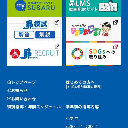
トップページ
はじめての方へ
(すばる個別指導の特長)
お知らせ
お問い合わせ
特別指導・
年間スケジュール
学年別の指導内容
小学生
中学生 (1・2年生)