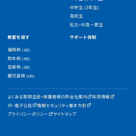
中学生 (3年生)
高校生
私立・中高一貫生
教室を探す
サポート体制
福岡県
(2校)
熊本県
(4校)
宮崎県
(2校)
鹿児島県
(5校)
よくある質問
生徒・保護者様の声
会社案内
採用情報
IR・電子公告
情報セキュリティ基本方針
プライバシーポリシー
サイトマップ