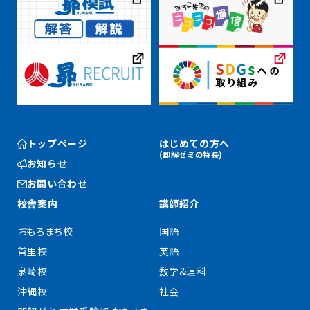
トップページ
はじめての方へ
(即解ゼミの特長)
お知らせ
お問い合わせ
校舎案内
講師紹介
おもろまち校
国語
首里校
英語
泉崎校
数学&理科
沖縄校
社会