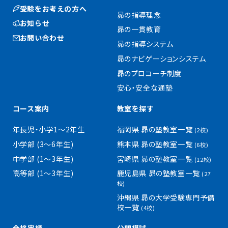
受験をお考えの方へ
昴の指導理念
お知らせ
昴の一貫教育
お問い合わせ
昴の指導システム
昴のナビゲーションシステム
昴のプロコーチ制度
安心・安全な通塾
コース案内
教室を探す
年長児・小学1〜2年生
福岡県 昴の塾教室一覧
(2校)
小学部 (3〜6年生)
熊本県 昴の塾教室一覧
(6校)
中学部 (1〜3年生)
宮崎県 昴の塾教室一覧
(12校)
高等部 (1〜3年生)
鹿児島県 昴の塾教室一覧
(27
校)
沖縄県 昴の大学受験専門予備
校一覧
(4校)
合格実績
公開模試