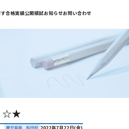
探す
合格実績
公開模試
お知らせ
お問い合わせ
！☆★
2022年7月22日(金)
鹿児島県
和田校