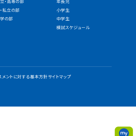
立・高専の部
年長児
・私立の部
小学生
学の部
中学生
模試スケジュール
スメントに対する基本方針
サイトマップ