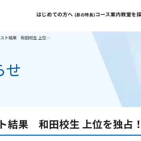
はじめての方へ
コース案内
教室を
(昴の特長)
★☆1学期期末テスト結果 和田校生 上位を独占！☆★
らせ
ト結果 和田校生 上位を独占