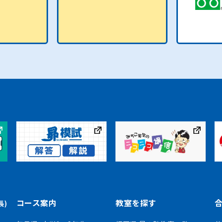
コース案内
教室を探す
長)