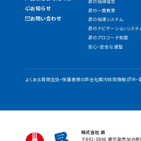
昴の指導理念
お知らせ
昴の一貫教育
お問い合わせ
昴の指導システム
昴のナビゲーションシステ
昴のプロコーチ制度
安心・安全な通塾
よくある質問
生徒・保護者様の声
会社案内
採用情報
IR
株式会社 昴
〒892-0846 鹿児島市加治