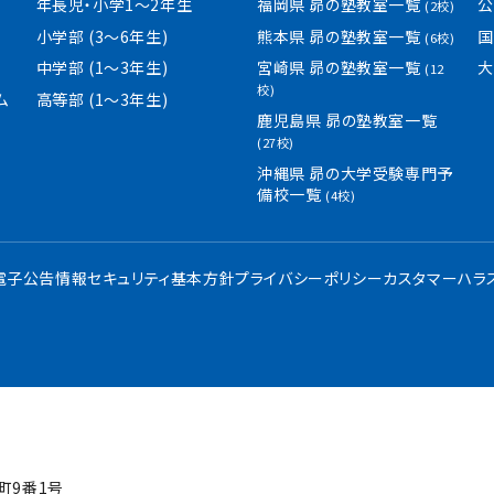
年長児・小学1〜2年生
福岡県 昴の塾教室一覧
公
(2校)
小学部 (3〜6年生)
熊本県 昴の塾教室一覧
国
(6校)
中学部 (1〜3年生)
宮崎県 昴の塾教室一覧
大
(12
校)
ム
高等部 (1〜3年生)
鹿児島県 昴の塾教室一覧
(27校)
沖縄県 昴の大学受験専門予
備校一覧
(4校)
・電子公告
情報セキュリティ基本方針
プライバシーポリシー
カスタマーハラ
屋町9番1号