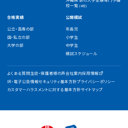
沖縄県 昴の大学受験専門予備
校一覧
(4校)
合格実績
公開模試
公立・高専の部
年長児
国・私立の部
小学生
大学の部
中学生
模試スケジュール
よくある質問
生徒・保護者様の声
会社案内
採用情報
IR・電子公告
情報セキュリティ基本方針
プライバシーポリシー
カスタマーハラスメントに対する基本方針
サイトマップ