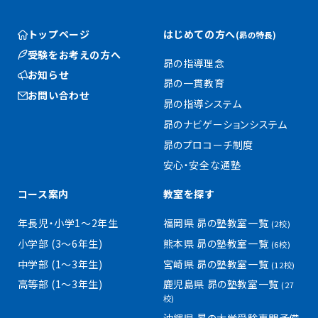
トップページ
はじめての方へ
(昴の特長)
受験をお考えの方へ
昴の指導理念
お知らせ
昴の一貫教育
お問い合わせ
昴の指導システム
昴のナビゲーションシステム
昴のプロコーチ制度
安心・安全な通塾
コース案内
教室を探す
年長児・小学1〜2年生
福岡県 昴の塾教室一覧
(2校)
小学部 (3〜6年生)
熊本県 昴の塾教室一覧
(6校)
中学部 (1〜3年生)
宮崎県 昴の塾教室一覧
(12校)
高等部 (1〜3年生)
鹿児島県 昴の塾教室一覧
(27
校)