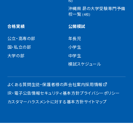
校)
沖縄県 昴の大学受験専門予備
校一覧
(4校)
合格実績
公開模試
公立・高専の部
年長児
国・私立の部
小学生
大学の部
中学生
模試スケジュール
よくある質問
生徒・保護者様の声
会社案内
採用情報
IR・電子公告
情報セキュリティ基本方針
プライバシーポリシー
カスタマーハラスメントに対する基本方針
サイトマップ