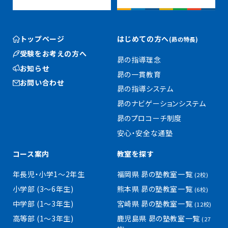
トップページ
はじめての方へ
(昴の特長)
受験をお考えの方へ
昴の指導理念
お知らせ
昴の一貫教育
お問い合わせ
昴の指導システム
昴のナビゲーションシステム
昴のプロコーチ制度
安心・安全な通塾
コース案内
教室を探す
年長児・小学1〜2年生
福岡県 昴の塾教室一覧
(2校)
小学部 (3〜6年生)
熊本県 昴の塾教室一覧
(6校)
中学部 (1〜3年生)
宮崎県 昴の塾教室一覧
(12校)
高等部 (1〜3年生)
鹿児島県 昴の塾教室一覧
(27