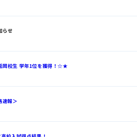
知らせ
延岡校生 学年1位を獲得！☆★
格速報＞
立高校入試得点結果！