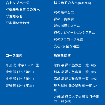
トップページ
はじめての方へ
(昴の特長)
受験をお考えの方へ
昴の指導理念
お知らせ
昴の一貫教育
お問い合わせ
昴の指導システム
昴のナビゲーションシステム
昴のプロコーチ制度
安心・安全な通塾
コース案内
教室を探す
年長児・小学1〜2年生
福岡県 昴の塾教室一覧
(2校)
小学部 (3〜6年生)
熊本県 昴の塾教室一覧
(6校)
中学部 (1〜3年生)
宮崎県 昴の塾教室一覧
(12校)
高等部 (1〜3年生)
鹿児島県 昴の塾教室一覧
(27
校)
沖縄県 昴の大学受験専門予備
校一覧
(4校)