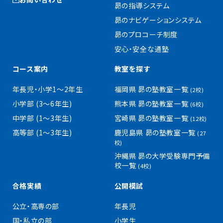
昴の指導システム
昴のナビゲーションシステム
昴のプロコーチ制度
安心・安全な通塾
コース案内
教室を探す
年長児・小学1〜2年生
福岡県 昴の塾教室一覧
(2校)
小学部 (3〜6年生)
熊本県 昴の塾教室一覧
(6校)
中学部 (1〜3年生)
宮崎県 昴の塾教室一覧
(12校)
高等部 (1〜3年生)
鹿児島県 昴の塾教室一覧
(27
校)
沖縄県 昴の大学受験専門予備
校一覧
(4校)
合格実績
公開模試
公立・高専の部
年長児
国・私立の部
小学生