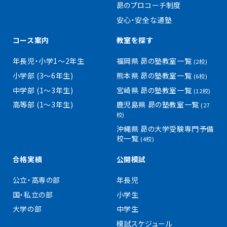
昴のプロコーチ制度
安心・安全な通塾
コース案内
教室を探す
年長児・小学1〜2年生
福岡県 昴の塾教室一覧
(2校)
小学部 (3〜6年生)
熊本県 昴の塾教室一覧
(6校)
中学部 (1〜3年生)
宮崎県 昴の塾教室一覧
(12校)
高等部 (1〜3年生)
鹿児島県 昴の塾教室一覧
(27
校)
沖縄県 昴の大学受験専門予備
校一覧
(4校)
合格実績
公開模試
公立・高専の部
年長児
国・私立の部
小学生
大学の部
中学生
模試スケジュール