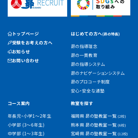
トップページ
はじめての方へ
(昴の特長)
受験をお考えの方へ
昴の指導理念
お知らせ
昴の一貫教育
お問い合わせ
昴の指導システム
昴のナビゲーションシステム
昴のプロコーチ制度
安心・安全な通塾
コース案内
教室を探す
年長児・小学1〜2年生
福岡県 昴の塾教室一覧
(2校)
小学部 (3〜6年生)
熊本県 昴の塾教室一覧
(6校)
中学部 (1〜3年生)
宮崎県 昴の塾教室一覧
(12校)