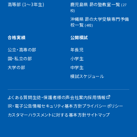
高等部 (1〜3年生)
鹿児島県 昴の塾教室一覧
(27
校)
沖縄県 昴の大学受験専門予備
校一覧
(4校)
合格実績
公開模試
公立・高専の部
年長児
国・私立の部
小学生
大学の部
中学生
模試スケジュール
よくある質問
生徒・保護者様の声
会社案内
採用情報
IR・電子公告
情報セキュリティ基本方針
プライバシーポリシー
カスタマーハラスメントに対する基本方針
サイトマップ