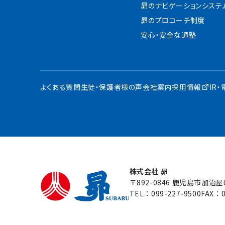
昴のナビゲーションシステ
昴のプロコーチ制度
安心・安全な通塾
よくある質問
生徒・保護者様の声
会社案内
採用情報
IR
株式会社 昴
〒892-0846 鹿児島市加治
TEL：
099-227-9500
FAX：0