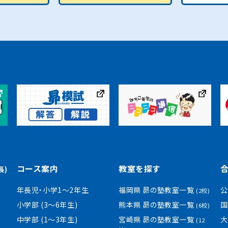
コース案内
教室を探す
長)
年長児・小学1〜2年生
福岡県 昴の塾教室一覧
公
(2校)
小学部 (3〜6年生)
熊本県 昴の塾教室一覧
国
(6校)
中学部 (1〜3年生)
宮崎県 昴の塾教室一覧
大
(12