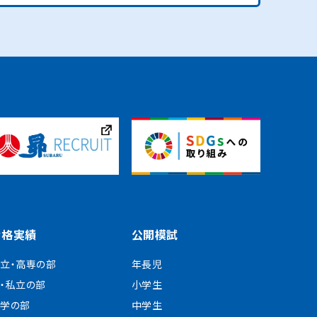
合格実績
公開模試
立・高専の部
年長児
・私立の部
小学生
学の部
中学生