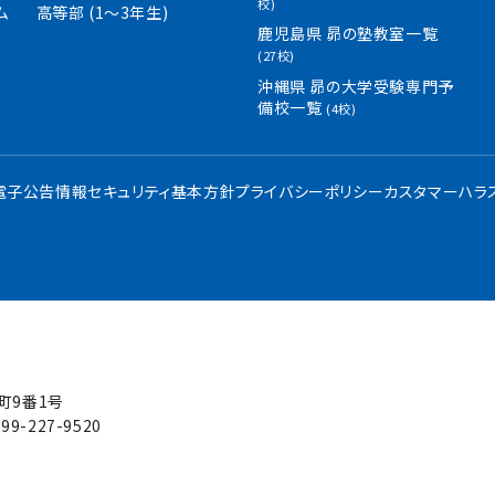
校)
ム
高等部 (1〜3年生)
鹿児島県 昴の塾教室一覧
(27校)
沖縄県 昴の大学受験専門予
備校一覧
(4校)
・電子公告
情報セキュリティ基本方針
プライバシーポリシー
カスタマーハラ
屋町9番1号
99-227-9520