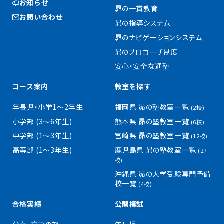
お知らせ
昴の一貫教育
お問い合わせ
昴の指導システム
昴のナビゲーションシステム
昴のプロコーチ制度
安心・安全な通塾
コース案内
教室を探す
年長児・小学1〜2年生
福岡県 昴の塾教室一覧
(2校)
小学部 (3〜6年生)
熊本県 昴の塾教室一覧
(6校)
中学部 (1〜3年生)
宮崎県 昴の塾教室一覧
(12校)
高等部 (1〜3年生)
鹿児島県 昴の塾教室一覧
(27
校)
沖縄県 昴の大学受験専門予備
校一覧
(4校)
合格実績
公開模試