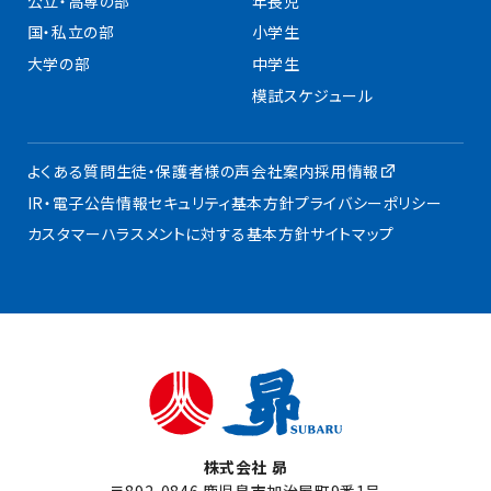
公立・高専の部
年長児
国・私立の部
小学生
大学の部
中学生
模試スケジュール
よくある質問
生徒・保護者様の声
会社案内
採用情報
IR・電子公告
情報セキュリティ基本方針
プライバシーポリシー
カスタマーハラスメントに対する基本方針
サイトマップ
株式会社 昴
〒892-0846 鹿児島市加治屋町9番1号