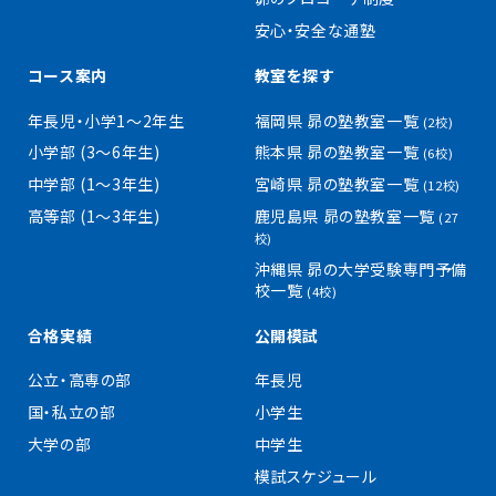
安心・安全な通塾
コース案内
教室を探す
年長児・小学1〜2年生
福岡県 昴の塾教室一覧
(2校)
小学部 (3〜6年生)
熊本県 昴の塾教室一覧
(6校)
中学部 (1〜3年生)
宮崎県 昴の塾教室一覧
(12校)
高等部 (1〜3年生)
鹿児島県 昴の塾教室一覧
(27
校)
沖縄県 昴の大学受験専門予備
校一覧
(4校)
合格実績
公開模試
公立・高専の部
年長児
国・私立の部
小学生
大学の部
中学生
模試スケジュール