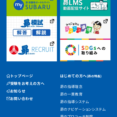
トップページ
はじめての方へ
(昴の特長)
受験をお考えの方へ
昴の指導理念
お知らせ
昴の一貫教育
お問い合わせ
昴の指導システム
昴のナビゲーションシステム
昴のプロコーチ制度