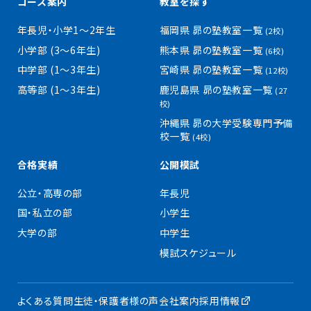
コース案内
教室を探す
年長児・小学1〜2年生
福岡県 昴の塾教室一覧
(2校)
小学部 (3〜6年生)
熊本県 昴の塾教室一覧
(6校)
中学部 (1〜3年生)
宮崎県 昴の塾教室一覧
(12校)
高等部 (1〜3年生)
鹿児島県 昴の塾教室一覧
(27
校)
沖縄県 昴の大学受験専門予備
校一覧
(4校)
合格実績
公開模試
公立・高専の部
年長児
国・私立の部
小学生
大学の部
中学生
模試スケジュール
よくある質問
生徒・保護者様の声
会社案内
採用情報