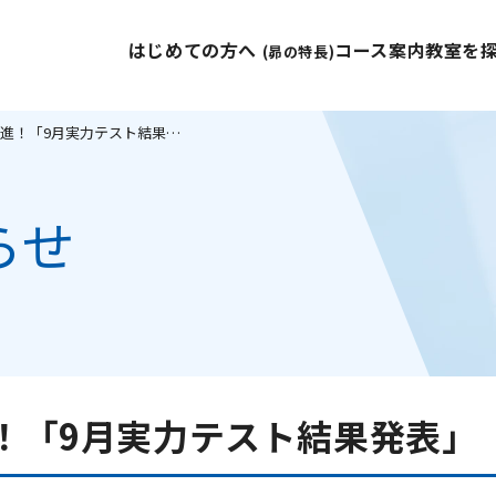
はじめての方へ
コース案内
教室を
(昴の特長)
昴 和田校生 大躍進！「9月実力テスト結果発表」
らせ
進！「9月実力テスト結果発表」