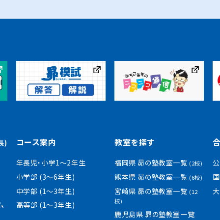
コース案内
教室を探す
長)
年長児・小学1〜2年生
福岡県 昴の塾教室一覧
公
(2校)
小学部 (3〜6年生)
熊本県 昴の塾教室一覧
国
(6校)
中学部 (1〜3年生)
宮崎県 昴の塾教室一覧
大
(12
校)
ム
高等部 (1〜3年生)
鹿児島県 昴の塾教室一覧