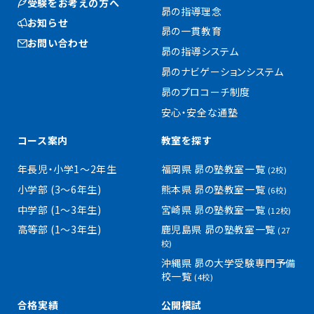
受験をお考えの方へ
昴の指導理念
お知らせ
昴の一貫教育
お問い合わせ
昴の指導システム
昴のナビゲーションシステム
昴のプロコーチ制度
安心・安全な通塾
コース案内
教室を探す
年長児・小学1〜2年生
福岡県 昴の塾教室一覧
(2校)
小学部 (3〜6年生)
熊本県 昴の塾教室一覧
(6校)
中学部 (1〜3年生)
宮崎県 昴の塾教室一覧
(12校)
高等部 (1〜3年生)
鹿児島県 昴の塾教室一覧
(27
校)
沖縄県 昴の大学受験専門予備
校一覧
(4校)
合格実績
公開模試