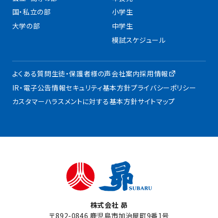
国・私立の部
小学生
大学の部
中学生
模試スケジュール
よくある質問
生徒・保護者様の声
会社案内
採用情報
IR・電子公告
情報セキュリティ基本方針
プライバシーポリシー
カスタマーハラスメントに対する基本方針
サイトマップ
株式会社 昴
〒892-0846 鹿児島市加治屋町9番1号