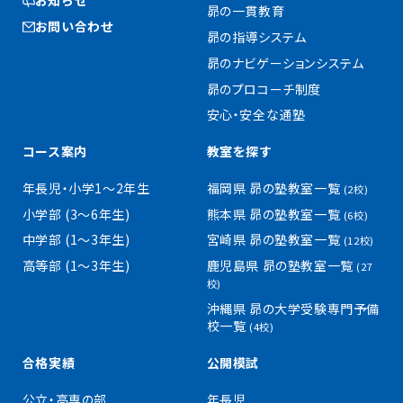
お知らせ
昴の一貫教育
お問い合わせ
昴の指導システム
昴のナビゲーションシステム
昴のプロコーチ制度
安心・安全な通塾
コース案内
教室を探す
年長児・小学1〜2年生
福岡県 昴の塾教室一覧
(2校)
小学部 (3〜6年生)
熊本県 昴の塾教室一覧
(6校)
中学部 (1〜3年生)
宮崎県 昴の塾教室一覧
(12校)
高等部 (1〜3年生)
鹿児島県 昴の塾教室一覧
(27
校)
沖縄県 昴の大学受験専門予備
校一覧
(4校)
合格実績
公開模試
公立・高専の部
年長児