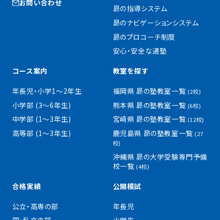
お問い合わせ
昴の指導システム
昴のナビゲーションシステム
昴のプロコーチ制度
安心・安全な通塾
コース案内
教室を探す
年長児・小学1〜2年生
福岡県 昴の塾教室一覧
(2校)
小学部 (3〜6年生)
熊本県 昴の塾教室一覧
(6校)
中学部 (1〜3年生)
宮崎県 昴の塾教室一覧
(12校)
高等部 (1〜3年生)
鹿児島県 昴の塾教室一覧
(27
校)
沖縄県 昴の大学受験専門予備
校一覧
(4校)
合格実績
公開模試
公立・高専の部
年長児