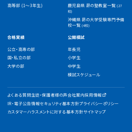
高等部 (1〜3年生)
鹿児島県 昴の塾教室一覧
(27
校)
沖縄県 昴の大学受験専門予備
校一覧
(4校)
合格実績
公開模試
公立・高専の部
年長児
国・私立の部
小学生
大学の部
中学生
模試スケジュール
よくある質問
生徒・保護者様の声
会社案内
採用情報
IR・電子公告
情報セキュリティ基本方針
プライバシーポリシー
カスタマーハラスメントに対する基本方針
サイトマップ