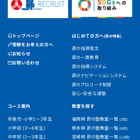
トップページ
はじめての方へ
(昴の特長)
受験をお考えの方へ
昴の指導理念
お知らせ
昴の一貫教育
お問い合わせ
昴の指導システム
昴のナビゲーションシステム
昴のプロコーチ制度
安心・安全な通塾
コース案内
教室を探す
年長児・小学1〜2年生
福岡県 昴の塾教室一覧
(2校)
小学部 (3〜6年生)
熊本県 昴の塾教室一覧
(6校)
中学部 (1〜3年生)
宮崎県 昴の塾教室一覧
(12校)