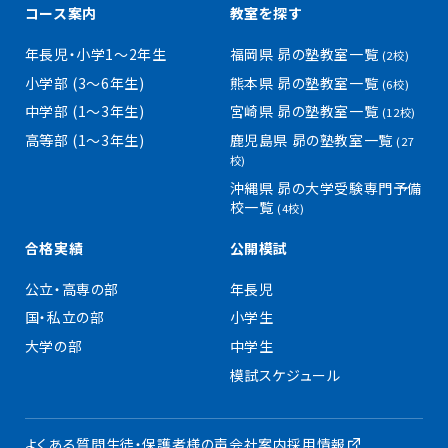
コース案内
教室を探す
年長児・小学1〜2年生
福岡県 昴の塾教室一覧
(2校)
小学部 (3〜6年生)
熊本県 昴の塾教室一覧
(6校)
中学部 (1〜3年生)
宮崎県 昴の塾教室一覧
(12校)
高等部 (1〜3年生)
鹿児島県 昴の塾教室一覧
(27
校)
沖縄県 昴の大学受験専門予備
校一覧
(4校)
合格実績
公開模試
公立・高専の部
年長児
国・私立の部
小学生
大学の部
中学生
模試スケジュール
よくある質問
生徒・保護者様の声
会社案内
採用情報