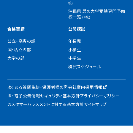
校)
沖縄県 昴の大学受験専門予備
校一覧
(4校)
合格実績
公開模試
公立・高専の部
年長児
国・私立の部
小学生
大学の部
中学生
模試スケジュール
よくある質問
生徒・保護者様の声
会社案内
採用情報
IR・電子公告
情報セキュリティ基本方針
プライバシーポリシー
カスタマーハラスメントに対する基本方針
サイトマップ