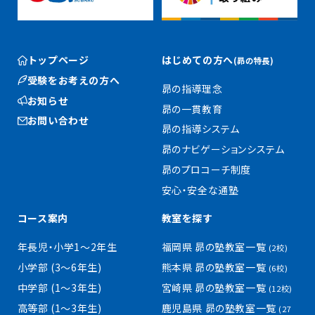
トップページ
はじめての方へ
(昴の特長)
受験をお考えの方へ
昴の指導理念
お知らせ
昴の一貫教育
お問い合わせ
昴の指導システム
昴のナビゲーションシステム
昴のプロコーチ制度
安心・安全な通塾
コース案内
教室を探す
年長児・小学1〜2年生
福岡県 昴の塾教室一覧
(2校)
小学部 (3〜6年生)
熊本県 昴の塾教室一覧
(6校)
中学部 (1〜3年生)
宮崎県 昴の塾教室一覧
(12校)
高等部 (1〜3年生)
鹿児島県 昴の塾教室一覧
(27