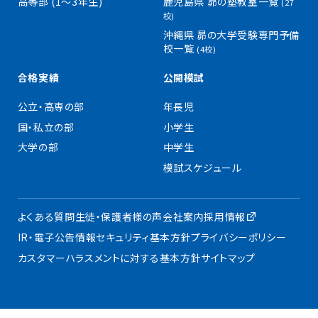
高等部 (1〜3年生)
鹿児島県 昴の塾教室一覧
(27
校)
沖縄県 昴の大学受験専門予備
校一覧
(4校)
合格実績
公開模試
公立・高専の部
年長児
国・私立の部
小学生
大学の部
中学生
模試スケジュール
よくある質問
生徒・保護者様の声
会社案内
採用情報
IR・電子公告
情報セキュリティ基本方針
プライバシーポリシー
カスタマーハラスメントに対する基本方針
サイトマップ