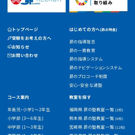
トップページ
はじめての方へ
(昴の特長)
受験をお考えの方へ
昴の指導理念
お知らせ
昴の一貫教育
お問い合わせ
昴の指導システム
昴のナビゲーションシステム
昴のプロコーチ制度
安心・安全な通塾
コース案内
教室を探す
年長児・小学1〜2年生
福岡県 昴の塾教室一覧
(2校)
小学部 (3〜6年生)
熊本県 昴の塾教室一覧
(6校)
中学部 (1〜3年生)
宮崎県 昴の塾教室一覧
(12校)